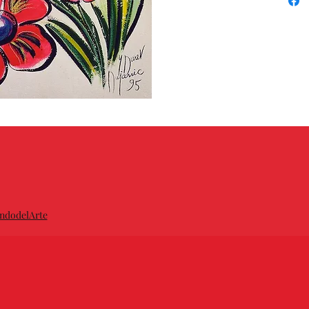
lithogr
ndodelArte