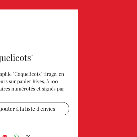
uelicots"
aphie "Coquelicots" tirage, en
eurs sur papier Rives, à 100
ires numérotés et signés par
e. Elle a été réalisé et
 selon les méthodes
jouter à la liste d'envies
onnelles dans les ateliers
ERT à Paris.
oto l'aquarelle originale à
e laquelle a été réalisé la