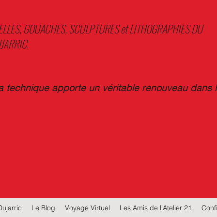
ELLES, GOUACHES, SCULPTURES et LITHOGRAPHIES DU
JARRIC.
sa technique apporte un véritable renouveau dans 
Dujarric
Le Blog
Voyage Virtuel
Les Amis de l'Atelier 21
Confi