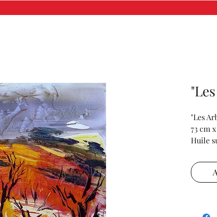
"Les
"Les Ar
73 cm x
Huile s
Certific
A