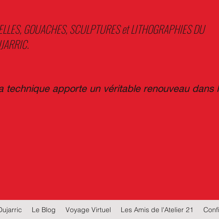
ELLES, GOUACHES, SCULPTURES et LITHOGRAPHIES DU
JARRIC.
sa technique apporte un véritable renouveau dans 
Dujarric
Le Blog
Voyage Virtuel
Les Amis de l'Atelier 21
Confi