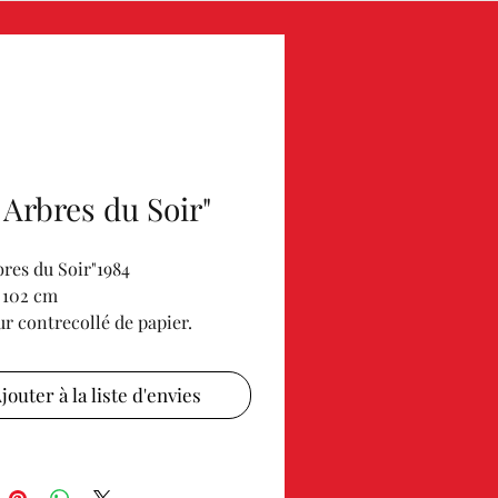
 Arbres du Soir"
bres du Soir"1984
 102 cm
ur contrecollé de papier.
at original de l'artiste.
jouter à la liste d'envies